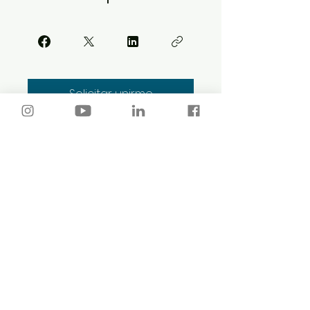
Solicitar unirme
¿estás listo para que nos
conozcamos?