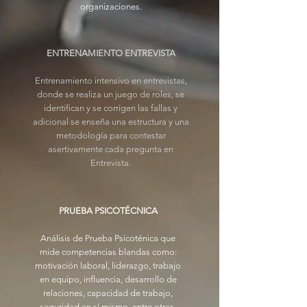
organizaciones.
ENTRENAMIENTO ENTREVISTA
Entrenamiento intensivo en entrevistas,
donde se realiza un juego de roles, se
identifican y se corrigen las fallas y
adicional se enseña una estructura y una
metodología para contestar
asertivamente cada pregunta en
Entrevista.
PRUEBA PSICOTÉCNICA
Análisis de Prueba Psicoténica que
mide competencias blandas como:
motivación laboral, liderazgo, trabajo
en equipo, influencia, desarrollo de
relaciones, capacidad de trabajo,
seguridad en sí mismo, entre otras.