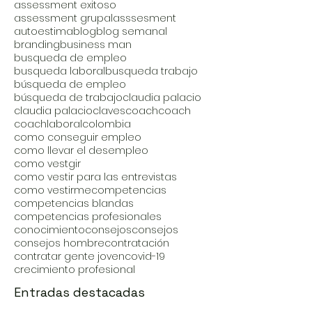
assessment exitoso
assessment grupal
asssesment
autoestima
blog
blog semanal
branding
business man
busqueda de empleo
busqueda laboral
busqueda trabajo
búsqueda de empleo
búsqueda de trabajo
claudia palacio
claudia palacio
claves
coach
coach
coachlaboral
colombia
como conseguir empleo
como llevar el desempleo
como vestgir
como vestir para las entrevistas
como vestirme
competencias
competencias blandas
competencias profesionales
conocimiento
consejos
consejos
consejos hombre
contratación
contratar gente joven
covid-19
crecimiento profesional
Entradas destacadas