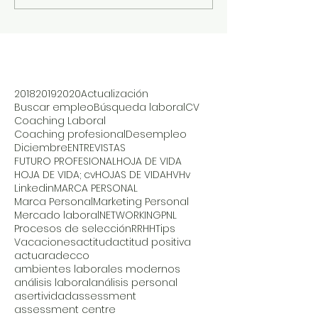
2018
2019
2020
Actualización
Buscar empleo
Búsqueda laboral
CV
Coaching Laboral
Coaching profesional
Desempleo
Diciembre
ENTREVISTAS
FUTURO PROFESIONAL
HOJA DE VIDA
HOJA DE VIDA; cv
HOJAS DE VIDA
HV
Hv
Linkedin
MARCA PERSONAL
Marca Personal
Marketing Personal
Mercado laboral
NETWORKING
PNL
Procesos de selección
RRHH
Tips
Vacaciones
actitud
actitud positiva
actuar
adecco
ambientes laborales modernos
análisis laboral
análisis personal
asertividad
assessment
assessment centre