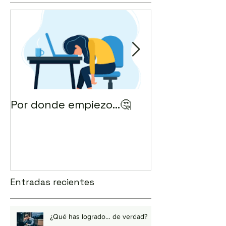
Por donde empiezo…🤔
¿Cómo enviar 
correo? 💻
Entradas recientes
¿Qué has logrado… de verdad?