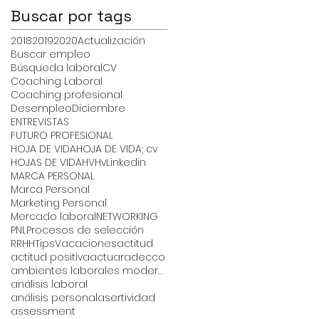
Buscar por tags
2018
2019
2020
Actualización
Buscar empleo
Búsqueda laboral
CV
Coaching Laboral
Coaching profesional
Desempleo
Diciembre
ENTREVISTAS
FUTURO PROFESIONAL
HOJA DE VIDA
HOJA DE VIDA; cv
HOJAS DE VIDA
HV
Hv
Linkedin
MARCA PERSONAL
Marca Personal
Marketing Personal
Mercado laboral
NETWORKING
PNL
Procesos de selección
RRHH
Tips
Vacaciones
actitud
actitud positiva
actuar
adecco
ambientes laborales modernos
análisis laboral
análisis personal
asertividad
assessment