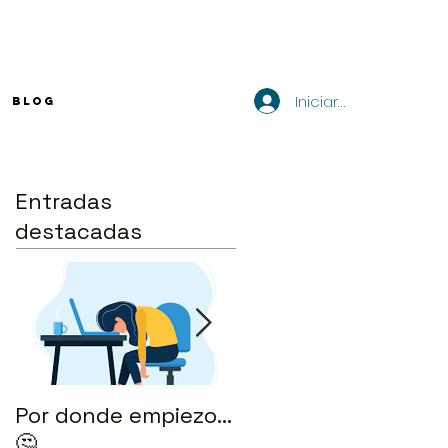
Iniciar sesión
BLOG
Entradas
destacadas
Por donde empiezo…
¿Cómo enviar tu CV
🤔
por correo? 💻