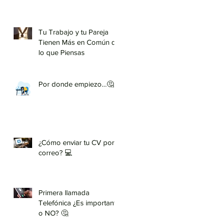
Tu Trabajo y tu Pareja
Tienen Más en Común de
lo que Piensas
Por donde empiezo…🤔
¿Cómo enviar tu CV por
correo? 💻
Primera llamada
Telefónica ¿Es importante
o NO? 🤔