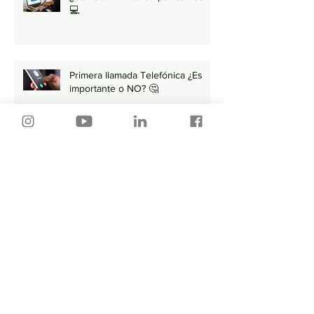
💻
Primera llamada Telefónica ¿Es
importante o NO? 🤔
🚨 Lo que DEBES evitar al
momento de buscar empleo 🚨
Búsqueda de empleo TÓXICA ❌