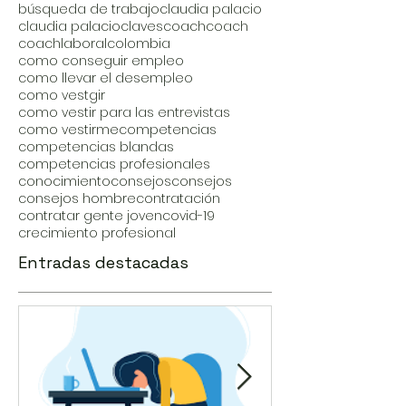
búsqueda de trabajo
claudia palacio
claudia palacio
claves
coach
coach
coachlaboral
colombia
como conseguir empleo
como llevar el desempleo
como vestgir
como vestir para las entrevistas
como vestirme
competencias
competencias blandas
competencias profesionales
conocimiento
consejos
consejos
consejos hombre
contratación
contratar gente joven
covid-19
crecimiento profesional
Entradas destacadas