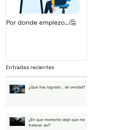
Por donde empiezo…🤔
¿Cómo enviar 
correo? 💻
Entradas recientes
¿Qué has logrado… de verdad?
¿En qué momento dejé que me
trataran así?