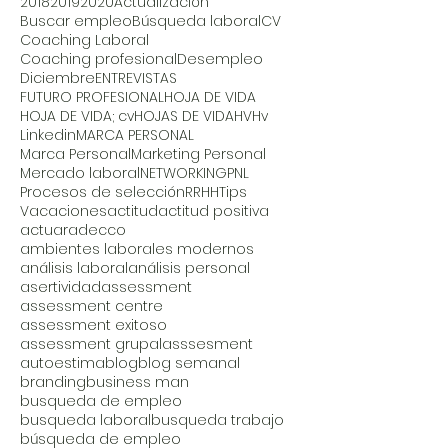
2018
2019
2020
Actualización
Buscar empleo
Búsqueda laboral
CV
Coaching Laboral
Coaching profesional
Desempleo
Diciembre
ENTREVISTAS
FUTURO PROFESIONAL
HOJA DE VIDA
HOJA DE VIDA; cv
HOJAS DE VIDA
HV
Hv
Linkedin
MARCA PERSONAL
Marca Personal
Marketing Personal
Mercado laboral
NETWORKING
PNL
Procesos de selección
RRHH
Tips
Vacaciones
actitud
actitud positiva
actuar
adecco
ambientes laborales modernos
análisis laboral
análisis personal
asertividad
assessment
assessment centre
assessment exitoso
assessment grupal
asssesment
autoestima
blog
blog semanal
branding
business man
busqueda de empleo
busqueda laboral
busqueda trabajo
búsqueda de empleo