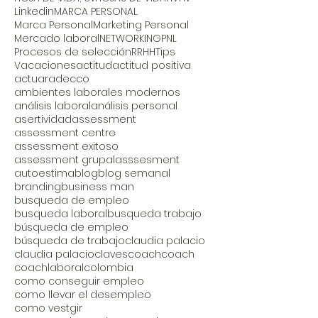
Linkedin
MARCA PERSONAL
Marca Personal
Marketing Personal
Mercado laboral
NETWORKING
PNL
Procesos de selección
RRHH
Tips
Vacaciones
actitud
actitud positiva
actuar
adecco
ambientes laborales modernos
análisis laboral
análisis personal
asertividad
assessment
assessment centre
assessment exitoso
assessment grupal
asssesment
autoestima
blog
blog semanal
branding
business man
busqueda de empleo
busqueda laboral
busqueda trabajo
búsqueda de empleo
búsqueda de trabajo
claudia palacio
claudia palacio
claves
coach
coach
coachlaboral
colombia
como conseguir empleo
como llevar el desempleo
como vestgir