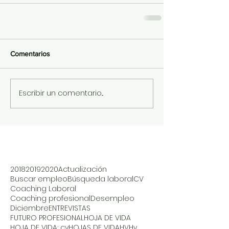
Comentarios
Escribir un comentario...
2018
2019
2020
Actualización
Buscar empleo
Búsqueda laboral
CV
Coaching Laboral
Coaching profesional
Desempleo
Diciembre
ENTREVISTAS
FUTURO PROFESIONAL
HOJA DE VIDA
HOJA DE VIDA; cv
HOJAS DE VIDA
HV
Hv