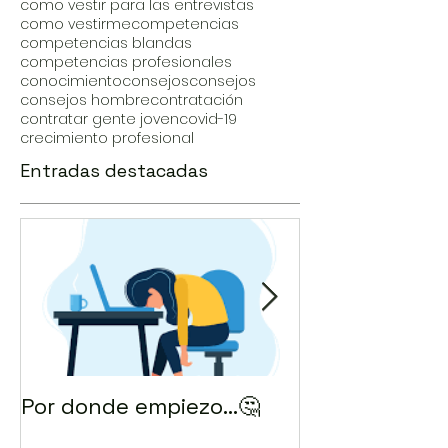
como vestir para las entrevistas
como vestirme
competencias
competencias blandas
competencias profesionales
conocimiento
consejos
consejos
consejos hombre
contratación
contratar gente joven
covid-19
crecimiento profesional
Entradas destacadas
Por donde empiezo…🤔
¿Cómo enviar 
correo? 💻