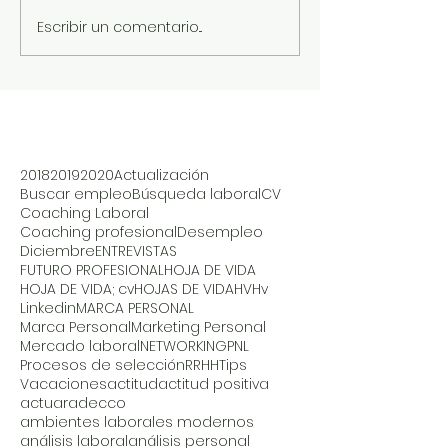
Escribir un comentario...
2018
2019
2020
Actualización
Buscar empleo
Búsqueda laboral
CV
Coaching Laboral
Coaching profesional
Desempleo
Diciembre
ENTREVISTAS
FUTURO PROFESIONAL
HOJA DE VIDA
HOJA DE VIDA; cv
HOJAS DE VIDA
HV
Hv
Linkedin
MARCA PERSONAL
Marca Personal
Marketing Personal
Mercado laboral
NETWORKING
PNL
Procesos de selección
RRHH
Tips
Vacaciones
actitud
actitud positiva
actuar
adecco
ambientes laborales modernos
análisis laboral
análisis personal