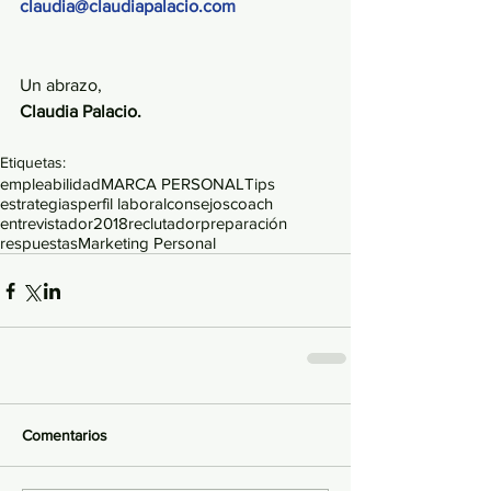
claudia@claudiapalacio.com
Un abrazo,
Claudia Palacio.
Etiquetas:
empleabilidad
MARCA PERSONAL
Tips
estrategias
perfil laboral
consejos
coach
entrevistador
2018
reclutador
preparación
respuestas
Marketing Personal
Comentarios