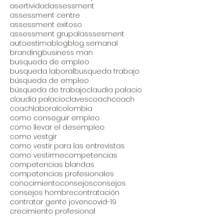
asertividad
assessment
assessment centre
assessment exitoso
assessment grupal
asssesment
autoestima
blog
blog semanal
branding
business man
busqueda de empleo
busqueda laboral
busqueda trabajo
búsqueda de empleo
búsqueda de trabajo
claudia palacio
claudia palacio
claves
coach
coach
coachlaboral
colombia
como conseguir empleo
como llevar el desempleo
como vestgir
como vestir para las entrevistas
como vestirme
competencias
competencias blandas
competencias profesionales
conocimiento
consejos
consejos
consejos hombre
contratación
contratar gente joven
covid-19
crecimiento profesional