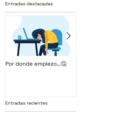
Entradas destacadas
Por donde empiezo…🤔
¿Cómo enviar 
correo? 💻
Entradas recientes