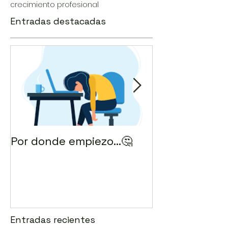
crecimiento profesional
Entradas destacadas
Por donde empiezo…🤔
¿Cómo enviar 
correo? 💻
Entradas recientes