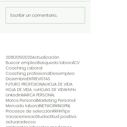
Escribir un comentario...
2018
2019
2020
Actualización
Buscar empleo
Búsqueda laboral
CV
Coaching Laboral
Coaching profesional
Desempleo
Diciembre
ENTREVISTAS
FUTURO PROFESIONAL
HOJA DE VIDA
HOJA DE VIDA; cv
HOJAS DE VIDA
HV
Hv
Linkedin
MARCA PERSONAL
Marca Personal
Marketing Personal
Mercado laboral
NETWORKING
PNL
Procesos de selección
RRHH
Tips
Vacaciones
actitud
actitud positiva
actuar
adecco