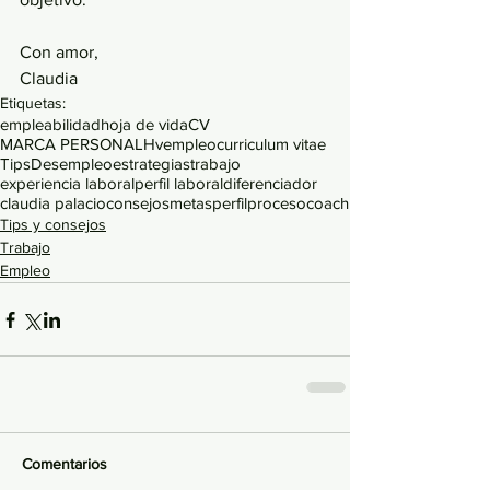
Con amor, 
Claudia  
Etiquetas:
empleabilidad
hoja de vida
CV
MARCA PERSONAL
Hv
empleo
curriculum vitae
Tips
Desempleo
estrategias
trabajo
experiencia laboral
perfil laboral
diferenciador
claudia palacio
consejos
metas
perfil
proceso
coach
Tips y consejos
Trabajo
Empleo
Comentarios