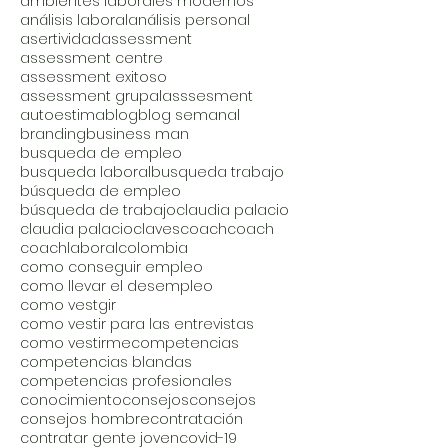
ambientes laborales modernos
análisis laboral
análisis personal
asertividad
assessment
assessment centre
assessment exitoso
assessment grupal
asssesment
autoestima
blog
blog semanal
branding
business man
busqueda de empleo
busqueda laboral
busqueda trabajo
búsqueda de empleo
búsqueda de trabajo
claudia palacio
claudia palacio
claves
coach
coach
coachlaboral
colombia
como conseguir empleo
como llevar el desempleo
como vestgir
como vestir para las entrevistas
como vestirme
competencias
competencias blandas
competencias profesionales
conocimiento
consejos
consejos
consejos hombre
contratación
contratar gente joven
covid-19