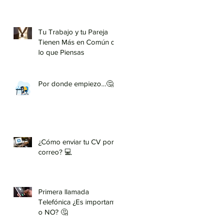
Tu Trabajo y tu Pareja
Tienen Más en Común de
lo que Piensas
Por donde empiezo…🤔
¿Cómo enviar tu CV por
correo? 💻
Primera llamada
Telefónica ¿Es importante
o NO? 🤔