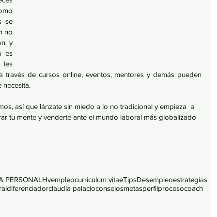
omo 
 se 
 no 
n y 
 es 
les 
a través de cursos online, eventos, mentores y demás pueden 
 necesita. 
s, así que lánzate sin miedo a lo no tradicional y empieza  a 
berar tu mente y venderte ante el mundo laboral más globalizado 
A PERSONAL
Hv
empleo
curriculum vitae
Tips
Desempleo
estrategias
ral
diferenciador
claudia palacio
consejos
metas
perfil
proceso
coach