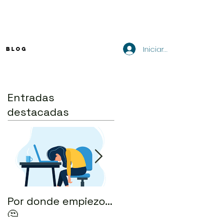
Iniciar sesión
BLOG
Entradas
destacadas
Por donde empiezo…
¿Cómo enviar tu CV
🤔
por correo? 💻