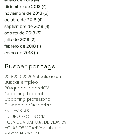
diciembre de 2018
(4)
4 entradas
noviembre de 2018
(5)
5 entradas
octubre de 2018
(4)
4 entradas
septiembre de 2018
(4)
4 entradas
agosto de 2018
(5)
5 entradas
julio de 2018
(2)
2 entradas
febrero de 2018
(1)
1 entrada
enero de 2018
(1)
1 entrada
Buscar por tags
2018
2019
2020
Actualización
Buscar empleo
Búsqueda laboral
CV
Coaching Laboral
Coaching profesional
Desempleo
Diciembre
ENTREVISTAS
FUTURO PROFESIONAL
HOJA DE VIDA
HOJA DE VIDA; cv
HOJAS DE VIDA
HV
Hv
Linkedin
MARCA PERSONAL