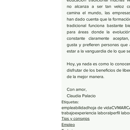
no alcanza a ser tan veloz c
camina el mundo, las empresas
han dado cuenta que la formación
tradicional funciona bastante bie
para áreas donde la evolución
constante claramente aceptan, 
gusta y prefieren personas que 
estar a la vanguardia de lo que se
Hoy, ya nada es como lo conocemo
disfrutar de los beneficios de li
de la mejor manera. 
Con amor, 
Claudia Palacio 
Etiquetas:
empleabilidad
hoja de vida
CV
MARC
trabajo
experiencia laboral
perfil labo
Tips y consejos
Empleo