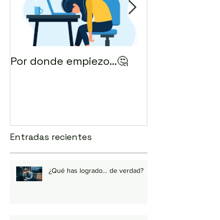
Por donde empiezo…🤔
¿Cómo enviar 
correo? 💻
Entradas recientes
¿Qué has logrado… de verdad?