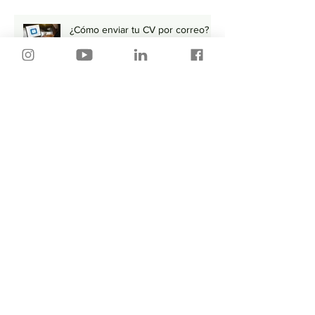
¿Cómo enviar tu CV por correo?
💻
Primera llamada Telefónica ¿Es
importante o NO? 🤔
🚨 Lo que DEBES evitar al
momento de buscar empleo 🚨
Búsqueda de empleo TÓXICA ❌