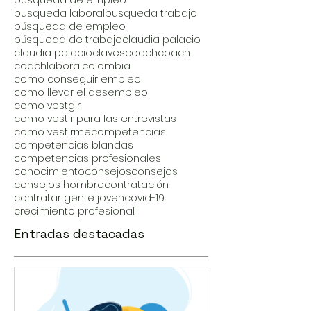
busqueda de empleo
busqueda laboral
busqueda trabajo
búsqueda de empleo
búsqueda de trabajo
claudia palacio
claudia palacio
claves
coach
coach
coachlaboral
colombia
como conseguir empleo
como llevar el desempleo
como vestgir
como vestir para las entrevistas
como vestirme
competencias
competencias blandas
competencias profesionales
conocimiento
consejos
consejos
consejos hombre
contratación
contratar gente joven
covid-19
crecimiento profesional
Entradas destacadas