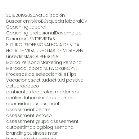
2018
2019
2020
Actualización
Buscar empleo
Búsqueda laboral
CV
Coaching Laboral
Coaching profesional
Desempleo
Diciembre
ENTREVISTAS
FUTURO PROFESIONAL
HOJA DE VIDA
HOJA DE VIDA; cv
HOJAS DE VIDA
HV
Hv
Linkedin
MARCA PERSONAL
Marca Personal
Marketing Personal
Mercado laboral
NETWORKING
PNL
Procesos de selección
RRHH
Tips
Vacaciones
actitud
actitud positiva
actuar
adecco
ambientes laborales modernos
análisis laboral
análisis personal
asertividad
assessment
assessment centre
assessment exitoso
assessment grupal
asssesment
autoestima
blog
blog semanal
branding
business man