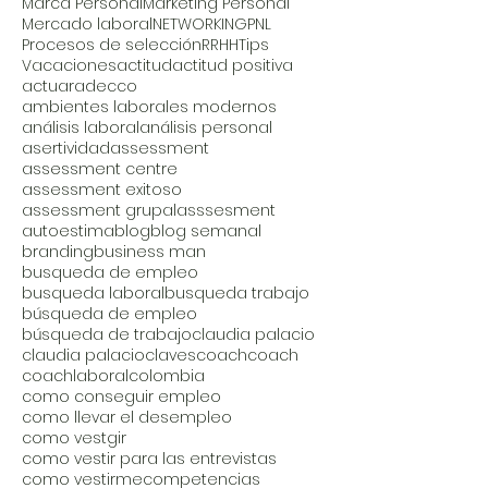
Marca Personal
Marketing Personal
Mercado laboral
NETWORKING
PNL
Procesos de selección
RRHH
Tips
Vacaciones
actitud
actitud positiva
actuar
adecco
ambientes laborales modernos
análisis laboral
análisis personal
asertividad
assessment
assessment centre
assessment exitoso
assessment grupal
asssesment
autoestima
blog
blog semanal
branding
business man
busqueda de empleo
busqueda laboral
busqueda trabajo
búsqueda de empleo
búsqueda de trabajo
claudia palacio
claudia palacio
claves
coach
coach
coachlaboral
colombia
como conseguir empleo
como llevar el desempleo
como vestgir
como vestir para las entrevistas
como vestirme
competencias