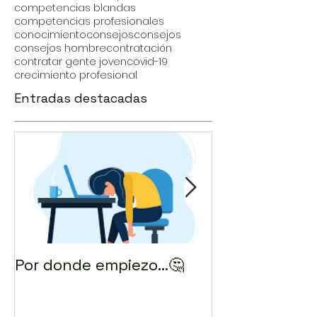
competencias blandas
competencias profesionales
conocimiento
consejos
consejos
consejos hombre
contratación
contratar gente joven
covid-19
crecimiento profesional
Entradas destacadas
Por donde empiezo…🤔
¿Cómo enviar 
correo? 💻