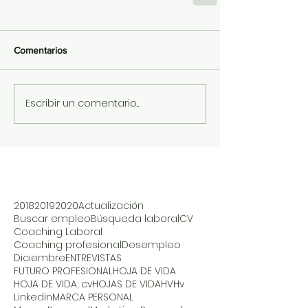
Comentarios
Escribir un comentario...
2018
2019
2020
Actualización
Buscar empleo
Búsqueda laboral
CV
Coaching Laboral
Coaching profesional
Desempleo
Diciembre
ENTREVISTAS
FUTURO PROFESIONAL
HOJA DE VIDA
HOJA DE VIDA; cv
HOJAS DE VIDA
HV
Hv
Linkedin
MARCA PERSONAL