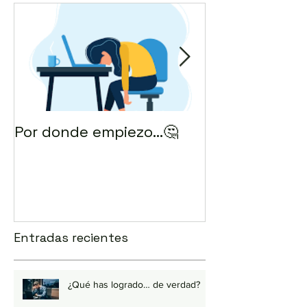
Por donde empiezo…🤔
¿Cómo enviar 
correo? 💻
Entradas recientes
¿Qué has logrado… de verdad?