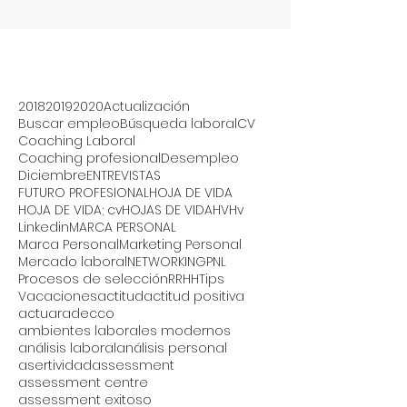
2018
2019
2020
Actualización
Buscar empleo
Búsqueda laboral
CV
Coaching Laboral
Coaching profesional
Desempleo
Diciembre
ENTREVISTAS
FUTURO PROFESIONAL
HOJA DE VIDA
HOJA DE VIDA; cv
HOJAS DE VIDA
HV
Hv
Linkedin
MARCA PERSONAL
Marca Personal
Marketing Personal
Mercado laboral
NETWORKING
PNL
Procesos de selección
RRHH
Tips
Vacaciones
actitud
actitud positiva
actuar
adecco
ambientes laborales modernos
análisis laboral
análisis personal
asertividad
assessment
assessment centre
assessment exitoso