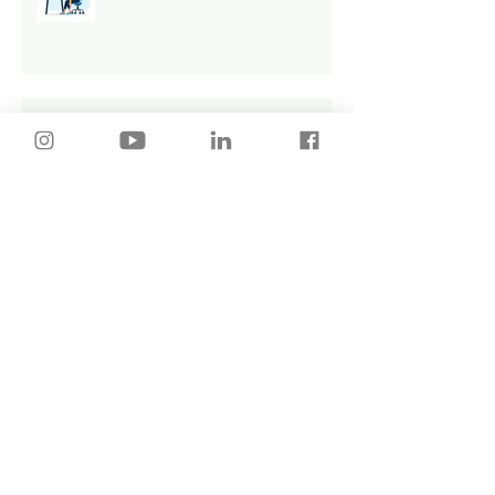
¿Cómo enviar tu CV por correo?
💻
Primera llamada Telefónica ¿Es
importante o NO? 🤔
🚨 Lo que DEBES evitar al
momento de buscar empleo 🚨
Búsqueda de empleo TÓXICA ❌