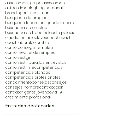
assessment grupal
asssesment
autoestima
blog
blog semanal
branding
business man
busqueda de empleo
busqueda laboral
busqueda trabajo
búsqueda de empleo
búsqueda de trabajo
claudia palacio
claudia palacio
claves
coach
coach
coachlaboral
colombia
como conseguir empleo
como llevar el desempleo
como vestgir
como vestir para las entrevistas
como vestirme
competencias
competencias blandas
competencias profesionales
conocimiento
consejos
consejos
consejos hombre
contratación
contratar gente joven
covid-19
crecimiento profesional
Entradas destacadas