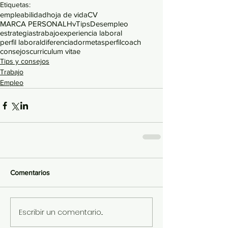
Etiquetas:
empleabilidad
hoja de vida
CV
MARCA PERSONAL
Hv
Tips
Desempleo
estrategias
trabajo
experiencia laboral
perfil laboral
diferenciador
metas
perfil
coach
consejos
curriculum vitae
Tips y consejos
Trabajo
Empleo
Comentarios
Escribir un comentario...