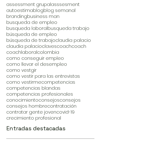
assessment grupal
asssesment
autoestima
blog
blog semanal
branding
business man
busqueda de empleo
busqueda laboral
busqueda trabajo
búsqueda de empleo
búsqueda de trabajo
claudia palacio
claudia palacio
claves
coach
coach
coachlaboral
colombia
como conseguir empleo
como llevar el desempleo
como vestgir
como vestir para las entrevistas
como vestirme
competencias
competencias blandas
competencias profesionales
conocimiento
consejos
consejos
consejos hombre
contratación
contratar gente joven
covid-19
crecimiento profesional
Entradas destacadas