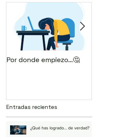
Por donde empiezo…🤔
¿Cómo enviar 
correo? 💻
Entradas recientes
¿Qué has logrado… de verdad?