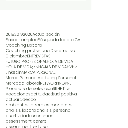
2018
2019
2020
Actualización
Buscar empleo
Búsqueda laboral
CV
Coaching Laboral
Coaching profesional
Desempleo
Diciembre
ENTREVISTAS
FUTURO PROFESIONAL
HOJA DE VIDA
HOJA DE VIDA; cv
HOJAS DE VIDA
HV
Hv
Linkedin
MARCA PERSONAL
Marca Personal
Marketing Personal
Mercado laboral
NETWORKING
PNL
Procesos de selección
RRHH
Tips
Vacaciones
actitud
actitud positiva
actuar
adecco
ambientes laborales modernos
análisis laboral
análisis personal
asertividad
assessment
assessment centre
assessment exitoso