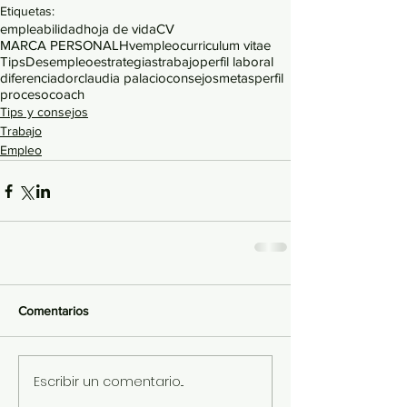
Etiquetas:
empleabilidad
hoja de vida
CV
MARCA PERSONAL
Hv
empleo
curriculum vitae
Tips
Desempleo
estrategias
trabajo
perfil laboral
diferenciador
claudia palacio
consejos
metas
perfil
proceso
coach
Tips y consejos
Trabajo
Empleo
Comentarios
Escribir un comentario...