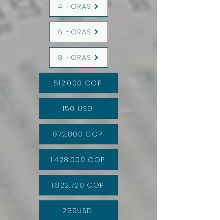
4 HORAS
6 HORAS
8 HORAS
512.000 COP
150 USD
972.800 COP
1.428.000 COP
1.822.720 COP
285USD