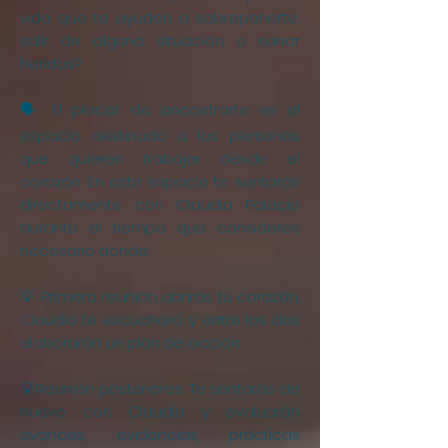
vida que te ayuden a sobreponerte,
salir de alguna situación o sanar
heridas?
🗣 El placer de encontrarte es el
espacio destinado a las personas
que quieren trabajar desde el
corazón. En este espacio te sentarás
directamente con Claudia Palacio
durante el tiempo que consideres
necesario donde:
💡 Primera reunión: abrirás tu corazón,
Claudia te escuchará y entre los dos
elaborarán un plan de acción.
💡Reunión posteriores: Te sentarás de
nuevo con Claudia y evaluarán
avances, evidencias, prácticas