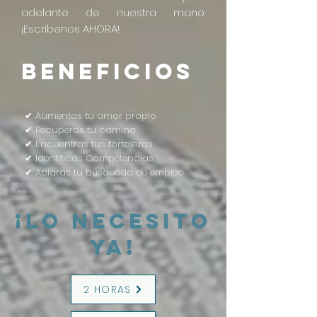
adelante de nuestra mano.
¡Escríbenos AHORA!
Beneficios
✔ Aumentas tu amor propio
✔ Recuperas tu camino
✔ Encuentras tus fortalezas
✔ Identificas Competencias
✔ Aclaras tu búsqueda de empleo
¡Lo necesito
ya!
2 HORAS