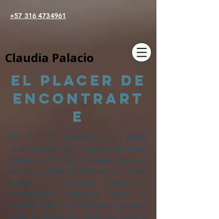
+57 316 4734961
Claudia Palacio
El placer de
Encontrart
e
👉¿Te ha pasado que estás
atravesando por alguna situación
fuerte en tu vida y sientes que no
sabes a quién confiársela o a quién
pedirle un consejo desde la
neutralidad? ¿quisieras tener a
alguien que te escuchara? ¿quieres
tener herramientas prácticas para la