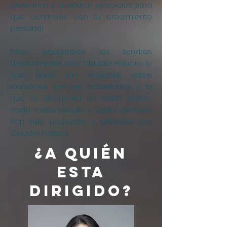
realizadas y quedarán ejercicios para
que continúes con tu crecimiento
personal.
Estos encuentros los tendrás
directamente con Claudia Palacio; lo
que hace tan especial estas
reuniones son las actividades y lo
que se desarrolla en cada sesión,
cada metodología y cada ejercicio
han sido probados y utilizados por
Claudia Palacio.
¿A quién
esta
dirigido?