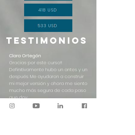
418 USD
533 USD
testimonios
Clara Ortegón
Gracias por este curso!!
Definitivamente hubo un antes y un
después. Me ayudaron a construir
mi mejor versión y ahora me siento
mucho más segura de cada paso
que doy.
Edwin Rojas
Definitivamente esta ha sido la
mejor inversión que he hecho.... En
un inicio no tenía la completa