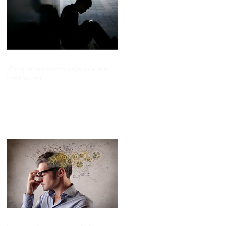
¿En qué momento dejé que me
trataran así?