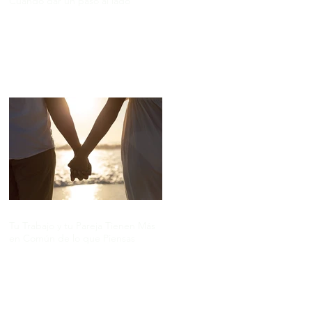
Cuándo dar un paso al lado
Tu Trabajo y tu Pareja Tienen Más
en Común de lo que Piensas