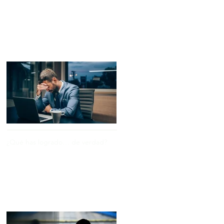
Entradas recientes
¿Qué has logrado… de verdad?