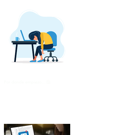
Por donde empiezo…🤔