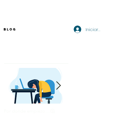
Iniciar sesión
BLOG
Entradas destacadas
Por donde empiezo…🤔
¿Cómo enviar tu CV por
correo? 💻