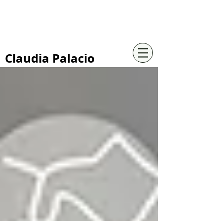
+57 316 4734961
Claudia Palacio