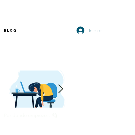
Iniciar sesión
BLOG
Entradas destacadas
Por donde empiezo…🤔
¿Cómo enviar tu CV por
correo? 💻