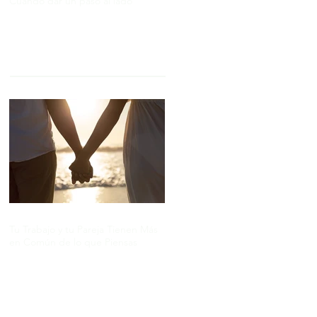
Cuándo dar un paso al lado
Tu Trabajo y tu Pareja Tienen Más
en Común de lo que Piensas