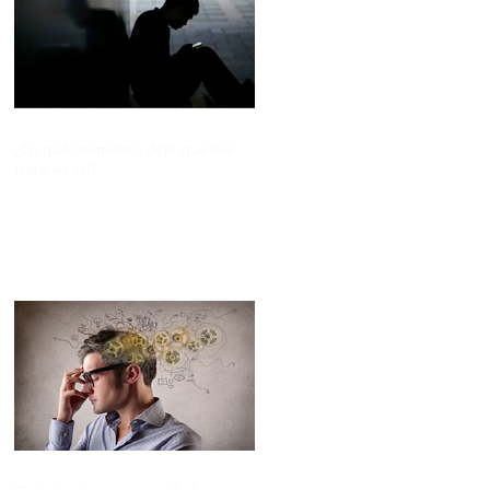
¿En qué momento dejé que me
trataran así?