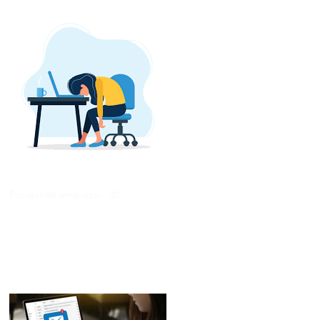
Por donde empiezo…🤔