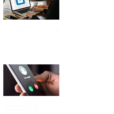
¿Cómo enviar tu CV por correo? 💻
Primera llamada Telefónica ¿Es
importante o NO? 🤔