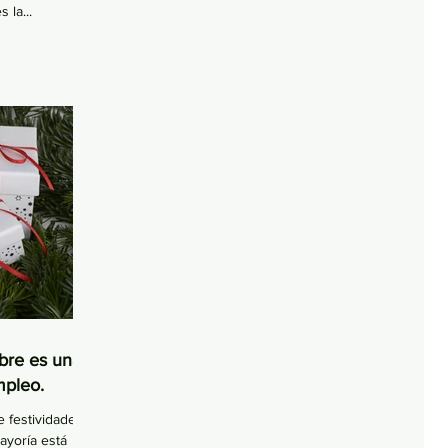
 la...
bre es una
mpleo.
 festividades,
ayoría está