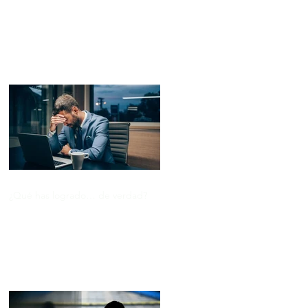
Entradas recientes
¿Qué has logrado… de verdad?