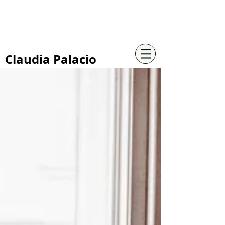
+57 316 4734961
Claudia Palacio