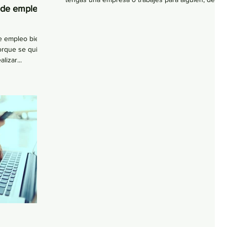
 de empleo:
preguntarte: “¿cómo quiero que me...
de empleo bien
orque se quiera
izar...