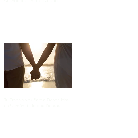
Cuándo dar un paso al lado
Tu Trabajo y tu Pareja Tienen Más
en Común de lo que Piensas