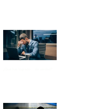
Entradas recientes
¿Qué has logrado… de verdad?