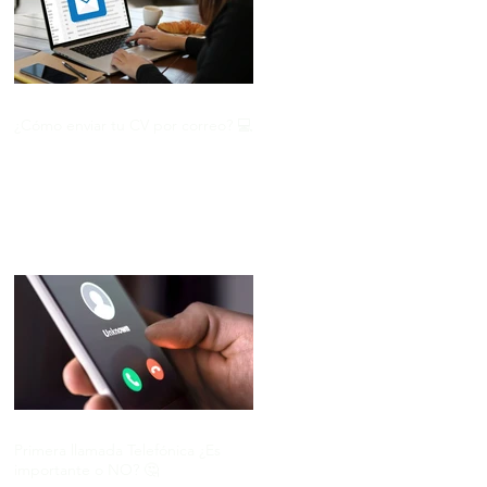
¿Cómo enviar tu CV por correo? 💻
Primera llamada Telefónica ¿Es
importante o NO? 🤔