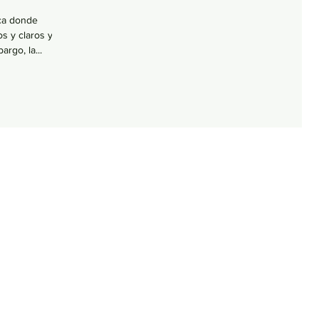
oca donde
s y claros y
rgo, la...