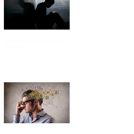
¿En qué momento dejé que me
trataran así?