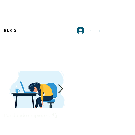
Iniciar sesión
BLOG
Entradas destacadas
Por donde empiezo…🤔
¿Cómo enviar tu CV por
correo? 💻