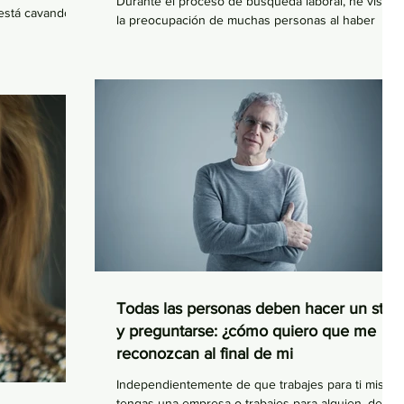
Durante el proceso de búsqueda laboral, he visto
 está cavando
la preocupación de muchas personas al haber
participado en los procesos y llegar hasta...
Todas las personas deben hacer un stop
y preguntarse: ¿cómo quiero que me
reconozcan al final de mi
Independientemente de que trabajes para ti mismo,
tengas una empresa o trabajes para alguien, debes