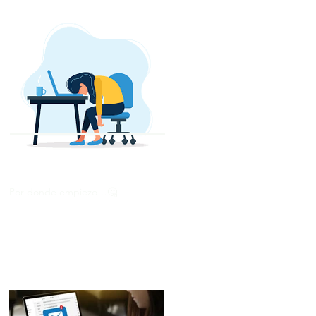
Por donde empiezo…🤔