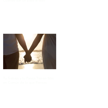
Cuándo dar un paso al lado
Tu Trabajo y tu Pareja Tienen Más
en Común de lo que Piensas