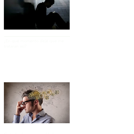
¿En qué momento dejé que me
trataran así?