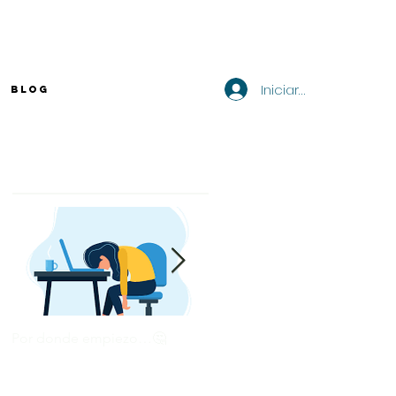
Iniciar sesión
BLOG
Entradas destacadas
Por donde empiezo…🤔
¿Cómo enviar tu CV por
correo? 💻