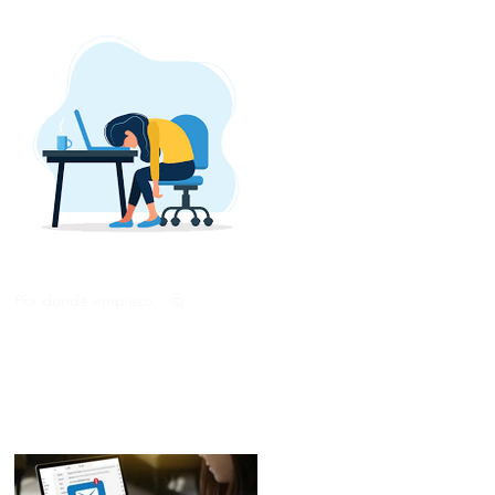
Por donde empiezo…🤔