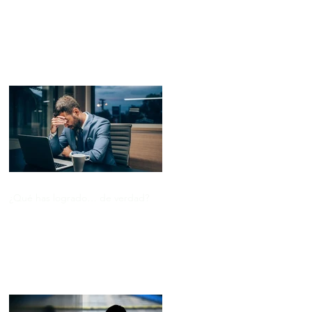
Entradas recientes
¿Qué has logrado… de verdad?