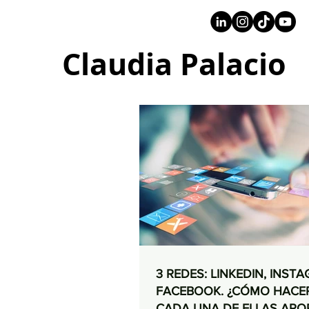
+57 316 4734961
Claudia Palacio
3 REDES: LINKEDIN, INST
FACEBOOK. ¿CÓMO HACE
CADA UNA DE ELLAS APO