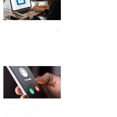
¿Cómo enviar tu CV por correo? 💻
Primera llamada Telefónica ¿Es
importante o NO? 🤔