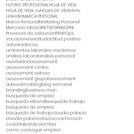
FUTURO PROFESIONAL
HOJA DE VIDA
HOJA DE VIDA; cv
HOJAS DE VIDA
HV
Hv
Linkedin
MARCA PERSONAL
Marca Personal
Marketing Personal
Mercado laboral
NETWORKING
PNL
Procesos de selección
RRHH
Tips
Vacaciones
actitud
actitud positiva
actuar
adecco
ambientes laborales modernos
análisis laboral
análisis personal
asertividad
assessment
assessment centre
assessment exitoso
assessment grupal
asssesment
autoestima
blog
blog semanal
branding
business man
busqueda de empleo
busqueda laboral
busqueda trabajo
búsqueda de empleo
búsqueda de trabajo
claudia palacio
claudia palacio
claves
coach
coach
coachlaboral
colombia
como conseguir empleo