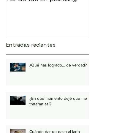
correo? 💻
Entradas recientes
¿Qué has logrado… de verdad?
¿En qué momento dejé que me
trataran así?
Cuándo dar un paso al lado