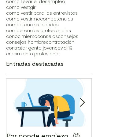
como llevar el desempleo
como vestgir
como vestir para las entrevistas
como vestirme
competencias
competencias blandas
competencias profesionales
conocimiento
consejos
consejos
consejos hombre
contratación
contratar gente joven
covid-19
crecimiento profesional
Entradas destacadas
Por donde empiezo…🤔
¿Cómo enviar 