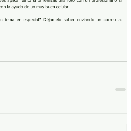
es aplicar tanto si te realizas una foto con un profesional o si 
 con la ayuda de un muy buen celular.
Quieres que escriba sobre algún tema en especial? Déjamelo saber enviando un correo a: 