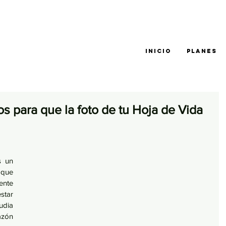
INICIO
PLANES
s para que la foto de tu Hoja de Vida
 un 
que 
ente 
tar 
dia 
zón 