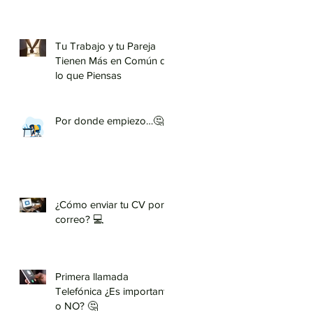
Tu Trabajo y tu Pareja
Tienen Más en Común de
lo que Piensas
Por donde empiezo…🤔
¿Cómo enviar tu CV por
correo? 💻
Primera llamada
Telefónica ¿Es importante
o NO? 🤔