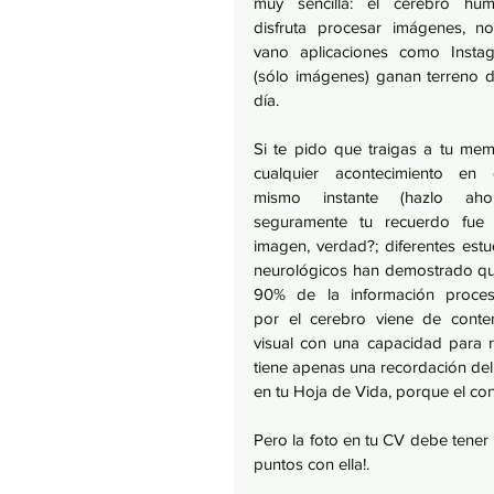
muy sencilla: el cerebro hum
disfruta procesar imágenes, no
vano aplicaciones como Instag
(sólo imágenes) ganan terreno dí
día.
Si te pido que traigas a tu memo
cualquier acontecimiento en e
mismo instante (hazlo ahor
seguramente tu recuerdo fue 
imagen, verdad?; diferentes estud
neurológicos han demostrado que
90% de la información proces
por el cerebro viene de conten
visual con una capacidad para 
tiene apenas una recordación del 20
en tu Hoja de Vida, porque el con
Pero la foto en tu CV debe tene
puntos con ella!.