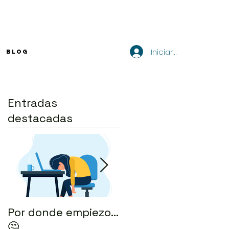
Iniciar sesión
BLOG
Entradas
destacadas
Por donde empiezo…
¿Cómo enviar tu CV
🤔
por correo? 💻