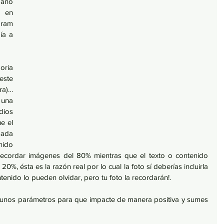
ano 
 en 
ram 
a a 
ria 
ste 
a)… 
una 
ios 
 el 
ada 
ido 
recordar imágenes del 80% mientras que el texto o contenido 
%, ésta es la razón real por lo cual la foto sí deberías incluirla 
tenido lo pueden olvidar, pero tu foto la recordarán!.
r unos parámetros para que impacte de manera positiva y sumes 