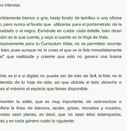
s interesa:
riblemente blanco o gris, hasta fondo de ladrillos o una oficina 
pero nunca el fondo que  utilizarías para el portarretrato de la 
adado o el negro. Esmérate en cuidar cada detalle, bien dicen 
ión es la que cuenta, y vaya si cuenta en la Hoja de Vida.   
usivamente para tu Curriculum Vitae, no es permitido recortar 
bien, pues aunque no lo creas el que ve la foto inmediatamente 
aje” que realizaste y créeme que esto no genera una buena 
to es sí o sí digital, no puede ser de más de 3x4, la foto no le 
tenido de tu hoja de vida; así que ubícala al lado derecho o 
s al máximo el espacio que tienes disponible.
 mantén tu estilo, que es muy importante, sin sobreactuar o 
fiere la línea de blancos, azules, grises, morados y rosados. 
endas sean planas, es decir, que no sean telas estampadas, 
s y en cada género cuida lo siguiente: