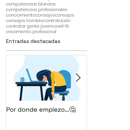
competencias blandas
competencias profesionales
conocimiento
consejos
consejos
consejos hombre
contratación
contratar gente joven
covid-19
crecimiento profesional
Entradas destacadas
Por donde empiezo…🤔
¿Cómo enviar 
correo? 💻