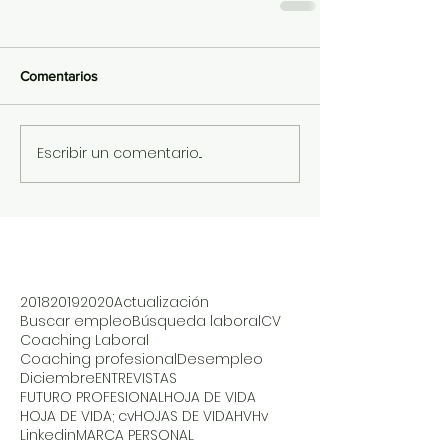
Comentarios
Escribir un comentario...
2018
2019
2020
Actualización
Buscar empleo
Búsqueda laboral
CV
Coaching Laboral
Coaching profesional
Desempleo
Diciembre
ENTREVISTAS
FUTURO PROFESIONAL
HOJA DE VIDA
HOJA DE VIDA; cv
HOJAS DE VIDA
HV
Hv
Linkedin
MARCA PERSONAL