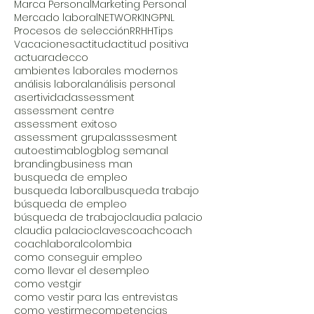
Marca Personal
Marketing Personal
Mercado laboral
NETWORKING
PNL
Procesos de selección
RRHH
Tips
Vacaciones
actitud
actitud positiva
actuar
adecco
ambientes laborales modernos
análisis laboral
análisis personal
asertividad
assessment
assessment centre
assessment exitoso
assessment grupal
asssesment
autoestima
blog
blog semanal
branding
business man
busqueda de empleo
busqueda laboral
busqueda trabajo
búsqueda de empleo
búsqueda de trabajo
claudia palacio
claudia palacio
claves
coach
coach
coachlaboral
colombia
como conseguir empleo
como llevar el desempleo
como vestgir
como vestir para las entrevistas
como vestirme
competencias