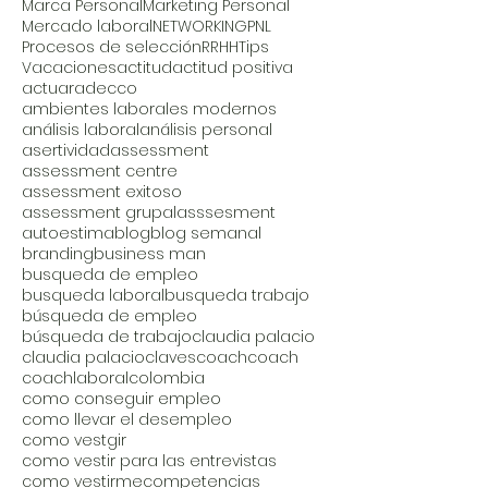
Marca Personal
Marketing Personal
Mercado laboral
NETWORKING
PNL
Procesos de selección
RRHH
Tips
Vacaciones
actitud
actitud positiva
actuar
adecco
ambientes laborales modernos
análisis laboral
análisis personal
asertividad
assessment
assessment centre
assessment exitoso
assessment grupal
asssesment
autoestima
blog
blog semanal
branding
business man
busqueda de empleo
busqueda laboral
busqueda trabajo
búsqueda de empleo
búsqueda de trabajo
claudia palacio
claudia palacio
claves
coach
coach
coachlaboral
colombia
como conseguir empleo
como llevar el desempleo
como vestgir
como vestir para las entrevistas
como vestirme
competencias