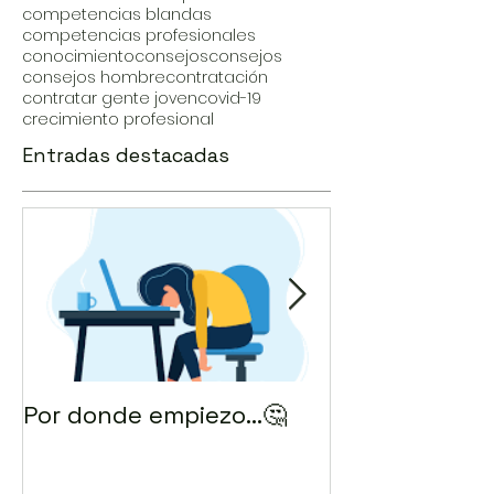
competencias blandas
competencias profesionales
conocimiento
consejos
consejos
consejos hombre
contratación
contratar gente joven
covid-19
crecimiento profesional
Entradas destacadas
Por donde empiezo…🤔
¿Cómo enviar 
correo? 💻