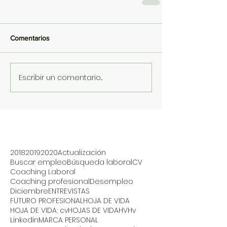
Comentarios
Escribir un comentario...
2018
2019
2020
Actualización
Buscar empleo
Búsqueda laboral
CV
Coaching Laboral
Coaching profesional
Desempleo
Diciembre
ENTREVISTAS
FUTURO PROFESIONAL
HOJA DE VIDA
HOJA DE VIDA; cv
HOJAS DE VIDA
HV
Hv
Linkedin
MARCA PERSONAL