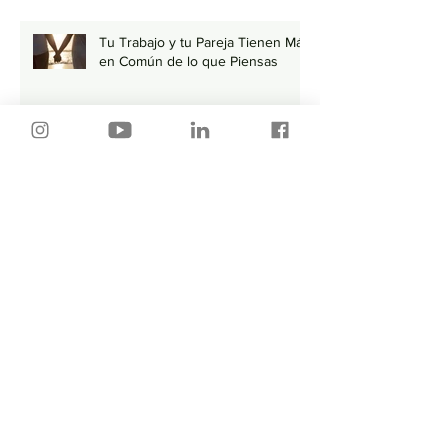
Tu Trabajo y tu Pareja Tienen Más
en Común de lo que Piensas
Por donde empiezo…🤔
¿Cómo enviar tu CV por correo?
💻
Primera llamada Telefónica ¿Es
importante o NO? 🤔