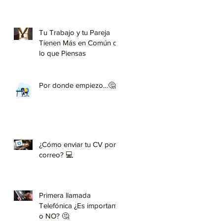
Tu Trabajo y tu Pareja
Tienen Más en Común de
lo que Piensas
Por donde empiezo…🤔
¿Cómo enviar tu CV por
correo? 💻
Primera llamada
Telefónica ¿Es importante
o NO? 🤔