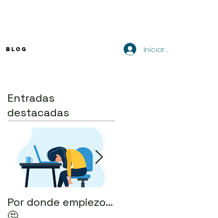
Iniciar sesión
BLOG
Entradas
destacadas
Por donde empiezo…
¿Cómo enviar tu CV
🤔
por correo? 💻