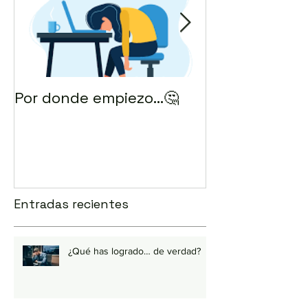
Por donde empiezo…🤔
¿Cómo enviar 
correo? 💻
Entradas recientes
¿Qué has logrado… de verdad?