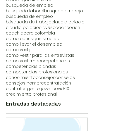
busqueda de empleo
busqueda laboral
busqueda trabajo
búsqueda de empleo
búsqueda de trabajo
claudia palacio
claudia palacio
claves
coach
coach
coachlaboral
colombia
como conseguir empleo
como llevar el desempleo
como vestgir
como vestir para las entrevistas
como vestirme
competencias
competencias blandas
competencias profesionales
conocimiento
consejos
consejos
consejos hombre
contratación
contratar gente joven
covid-19
crecimiento profesional
Entradas destacadas