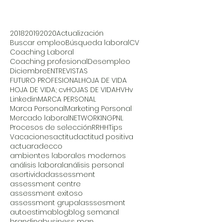
2018
2019
2020
Actualización
Buscar empleo
Búsqueda laboral
CV
Coaching Laboral
Coaching profesional
Desempleo
Diciembre
ENTREVISTAS
FUTURO PROFESIONAL
HOJA DE VIDA
HOJA DE VIDA; cv
HOJAS DE VIDA
HV
Hv
Linkedin
MARCA PERSONAL
Marca Personal
Marketing Personal
Mercado laboral
NETWORKING
PNL
Procesos de selección
RRHH
Tips
Vacaciones
actitud
actitud positiva
actuar
adecco
ambientes laborales modernos
análisis laboral
análisis personal
asertividad
assessment
assessment centre
assessment exitoso
assessment grupal
asssesment
autoestima
blog
blog semanal
branding
business man