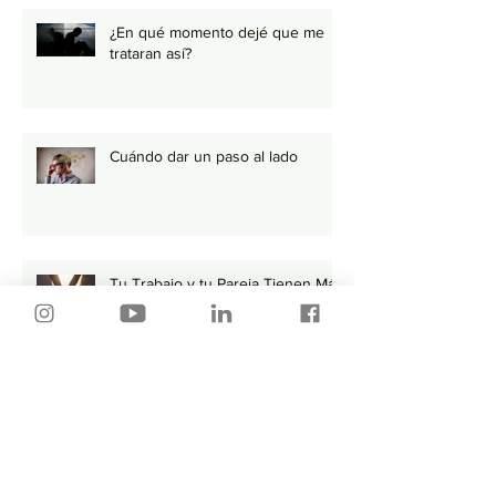
¿En qué momento dejé que me
trataran así?
Cuándo dar un paso al lado
Tu Trabajo y tu Pareja Tienen Más
en Común de lo que Piensas
Por donde empiezo…🤔