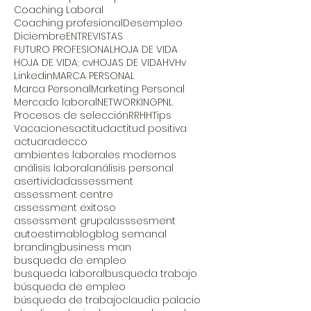
Coaching Laboral
Coaching profesional
Desempleo
Diciembre
ENTREVISTAS
FUTURO PROFESIONAL
HOJA DE VIDA
HOJA DE VIDA; cv
HOJAS DE VIDA
HV
Hv
Linkedin
MARCA PERSONAL
Marca Personal
Marketing Personal
Mercado laboral
NETWORKING
PNL
Procesos de selección
RRHH
Tips
Vacaciones
actitud
actitud positiva
actuar
adecco
ambientes laborales modernos
análisis laboral
análisis personal
asertividad
assessment
assessment centre
assessment exitoso
assessment grupal
asssesment
autoestima
blog
blog semanal
branding
business man
busqueda de empleo
busqueda laboral
busqueda trabajo
búsqueda de empleo
búsqueda de trabajo
claudia palacio