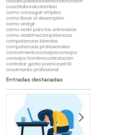
claudia palacio
claves
coach
coach
coachlaboral
colombia
como conseguir empleo
como llevar el desempleo
como vestgir
como vestir para las entrevistas
como vestirme
competencias
competencias blandas
competencias profesionales
conocimiento
consejos
consejos
consejos hombre
contratación
contratar gente joven
covid-19
crecimiento profesional
Entradas destacadas