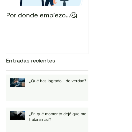
Por donde empiezo…🤔
¿Cómo enviar 
correo? 💻
Entradas recientes
¿Qué has logrado… de verdad?
¿En qué momento dejé que me
trataran así?