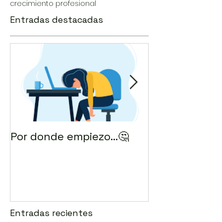
crecimiento profesional
Entradas destacadas
Por donde empiezo…🤔
¿Cómo enviar 
correo? 💻
Entradas recientes