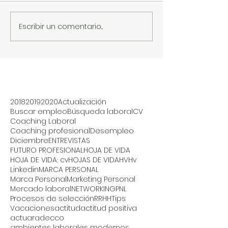
Escribir un comentario...
2018
2019
2020
Actualización
Buscar empleo
Búsqueda laboral
CV
Coaching Laboral
Coaching profesional
Desempleo
Diciembre
ENTREVISTAS
FUTURO PROFESIONAL
HOJA DE VIDA
HOJA DE VIDA; cv
HOJAS DE VIDA
HV
Hv
Linkedin
MARCA PERSONAL
Marca Personal
Marketing Personal
Mercado laboral
NETWORKING
PNL
Procesos de selección
RRHH
Tips
Vacaciones
actitud
actitud positiva
actuar
adecco
ambientes laborales modernos