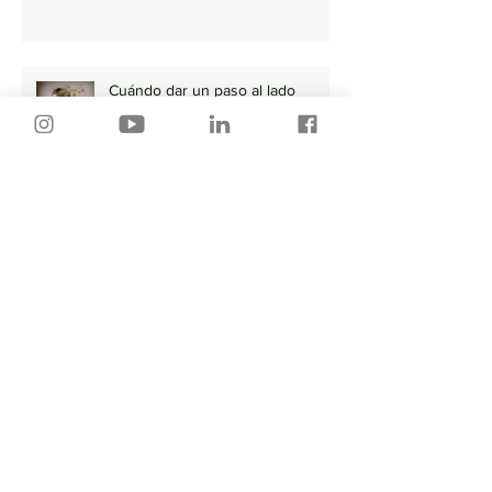
Cuándo dar un paso al lado
Tu Trabajo y tu Pareja Tienen Más
en Común de lo que Piensas
Por donde empiezo…🤔