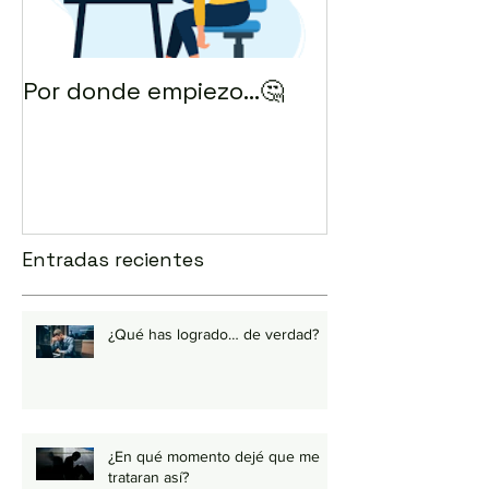
Por donde empiezo…🤔
¿Cómo enviar 
correo? 💻
Entradas recientes
¿Qué has logrado… de verdad?
¿En qué momento dejé que me
trataran así?