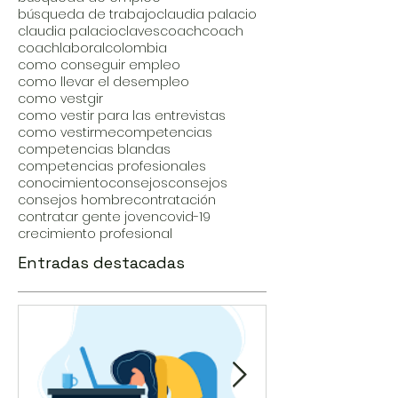
búsqueda de trabajo
claudia palacio
claudia palacio
claves
coach
coach
coachlaboral
colombia
como conseguir empleo
como llevar el desempleo
como vestgir
como vestir para las entrevistas
como vestirme
competencias
competencias blandas
competencias profesionales
conocimiento
consejos
consejos
consejos hombre
contratación
contratar gente joven
covid-19
crecimiento profesional
Entradas destacadas