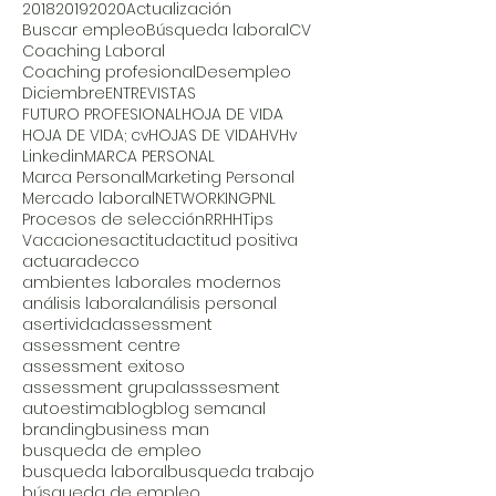
2018
2019
2020
Actualización
Buscar empleo
Búsqueda laboral
CV
Coaching Laboral
Coaching profesional
Desempleo
Diciembre
ENTREVISTAS
FUTURO PROFESIONAL
HOJA DE VIDA
HOJA DE VIDA; cv
HOJAS DE VIDA
HV
Hv
Linkedin
MARCA PERSONAL
Marca Personal
Marketing Personal
Mercado laboral
NETWORKING
PNL
Procesos de selección
RRHH
Tips
Vacaciones
actitud
actitud positiva
actuar
adecco
ambientes laborales modernos
análisis laboral
análisis personal
asertividad
assessment
assessment centre
assessment exitoso
assessment grupal
asssesment
autoestima
blog
blog semanal
branding
business man
busqueda de empleo
busqueda laboral
busqueda trabajo
búsqueda de empleo