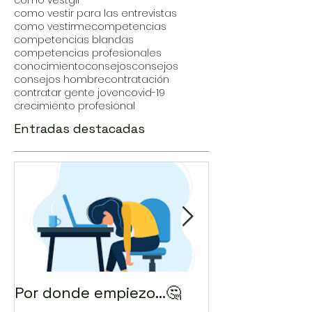
como vestgir
como vestir para las entrevistas
como vestirme
competencias
competencias blandas
competencias profesionales
conocimiento
consejos
consejos
consejos hombre
contratación
contratar gente joven
covid-19
crecimiento profesional
Entradas destacadas
Por donde empiezo…🤔
¿Cómo enviar 