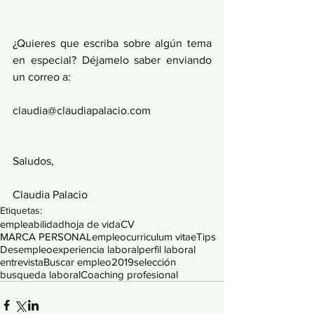
¿Quieres que escriba sobre algún tema 
en especial? Déjamelo saber enviando 
un correo a:
claudia@claudiapalacio.com
Saludos,
Claudia Palacio
Etiquetas:
empleabilidad
hoja de vida
CV
MARCA PERSONAL
empleo
curriculum vitae
Tips
Desempleo
experiencia laboral
perfil laboral
entrevista
Buscar empleo
2019
selección
busqueda laboral
Coaching profesional