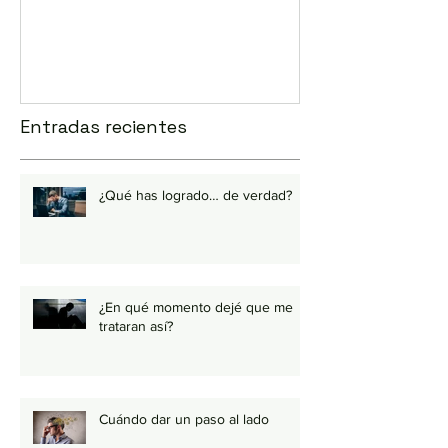
correo? 💻
Entradas recientes
¿Qué has logrado… de verdad?
¿En qué momento dejé que me
trataran así?
Cuándo dar un paso al lado