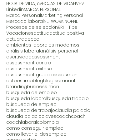
HOJA DE VIDA; cv
HOJAS DE VIDA
HV
Hv
Linkedin
MARCA PERSONAL
Marca Personal
Marketing Personal
Mercado laboral
NETWORKING
PNL
Procesos de selección
RRHH
Tips
Vacaciones
actitud
actitud positiva
actuar
adecco
ambientes laborales modernos
análisis laboral
análisis personal
asertividad
assessment
assessment centre
assessment exitoso
assessment grupal
asssesment
autoestima
blog
blog semanal
branding
business man
busqueda de empleo
busqueda laboral
busqueda trabajo
búsqueda de empleo
búsqueda de trabajo
claudia palacio
claudia palacio
claves
coach
coach
coachlaboral
colombia
como conseguir empleo
como llevar el desempleo