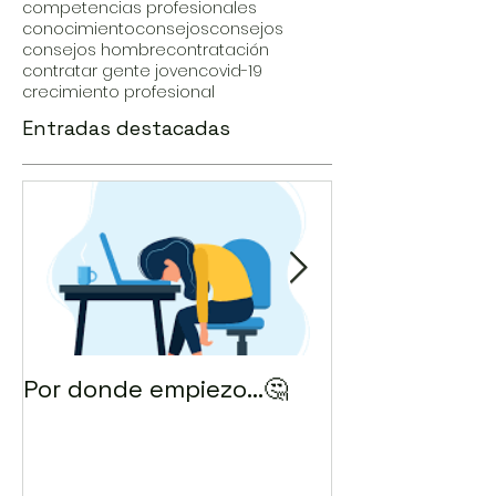
competencias profesionales
conocimiento
consejos
consejos
consejos hombre
contratación
contratar gente joven
covid-19
crecimiento profesional
Entradas destacadas
Por donde empiezo…🤔
¿Cómo enviar 
correo? 💻