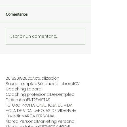
Comentarios
Escribir un comentario...
2018
2019
2020
Actualización
Buscar empleo
Búsqueda laboral
CV
Coaching Laboral
Coaching profesional
Desempleo
Diciembre
ENTREVISTAS
FUTURO PROFESIONAL
HOJA DE VIDA
HOJA DE VIDA; cv
HOJAS DE VIDA
HV
Hv
Linkedin
MARCA PERSONAL
Marca Personal
Marketing Personal
Mercado laboral
NETWORKING
PNL