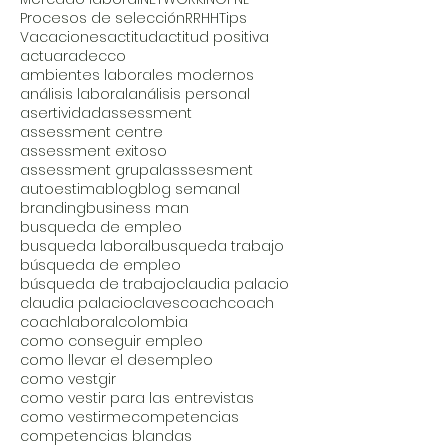
Procesos de selección
RRHH
Tips
Vacaciones
actitud
actitud positiva
actuar
adecco
ambientes laborales modernos
análisis laboral
análisis personal
asertividad
assessment
assessment centre
assessment exitoso
assessment grupal
asssesment
autoestima
blog
blog semanal
branding
business man
busqueda de empleo
busqueda laboral
busqueda trabajo
búsqueda de empleo
búsqueda de trabajo
claudia palacio
claudia palacio
claves
coach
coach
coachlaboral
colombia
como conseguir empleo
como llevar el desempleo
como vestgir
como vestir para las entrevistas
como vestirme
competencias
competencias blandas