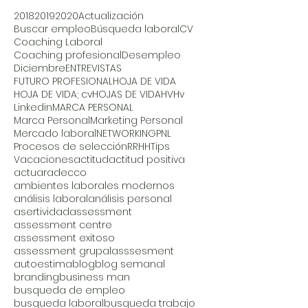
2018
2019
2020
Actualización
Buscar empleo
Búsqueda laboral
CV
Coaching Laboral
Coaching profesional
Desempleo
Diciembre
ENTREVISTAS
FUTURO PROFESIONAL
HOJA DE VIDA
HOJA DE VIDA; cv
HOJAS DE VIDA
HV
Hv
Linkedin
MARCA PERSONAL
Marca Personal
Marketing Personal
Mercado laboral
NETWORKING
PNL
Procesos de selección
RRHH
Tips
Vacaciones
actitud
actitud positiva
actuar
adecco
ambientes laborales modernos
análisis laboral
análisis personal
asertividad
assessment
assessment centre
assessment exitoso
assessment grupal
asssesment
autoestima
blog
blog semanal
branding
business man
busqueda de empleo
busqueda laboral
busqueda trabajo