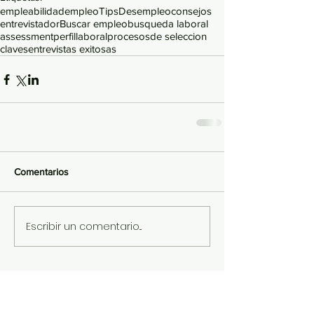
empleabilidad
empleo
Tips
Desempleo
consejos
entrevistador
Buscar empleo
busqueda laboral
assessment
perfillaboral
procesosde seleccion
claves
entrevistas exitosas
Comentarios
Escribir un comentario...