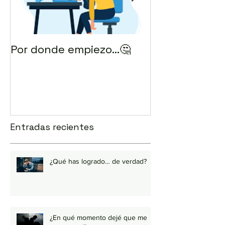
Por donde empiezo…🤔
¿Cómo enviar 
correo? 💻
Entradas recientes
¿Qué has logrado… de verdad?
¿En qué momento dejé que me