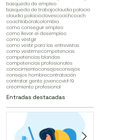
búsqueda de empleo
búsqueda de trabajo
claudia palacio
claudia palacio
claves
coach
coach
coachlaboral
colombia
como conseguir empleo
como llevar el desempleo
como vestgir
como vestir para las entrevistas
como vestirme
competencias
competencias blandas
competencias profesionales
conocimiento
consejos
consejos
consejos hombre
contratación
contratar gente joven
covid-19
crecimiento profesional
Entradas destacadas