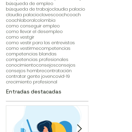
búsqueda de empleo
búsqueda de trabajo
claudia palacio
claudia palacio
claves
coach
coach
coachlaboral
colombia
como conseguir empleo
como llevar el desempleo
como vestgir
como vestir para las entrevistas
como vestirme
competencias
competencias blandas
competencias profesionales
conocimiento
consejos
consejos
consejos hombre
contratación
contratar gente joven
covid-19
crecimiento profesional
Entradas destacadas