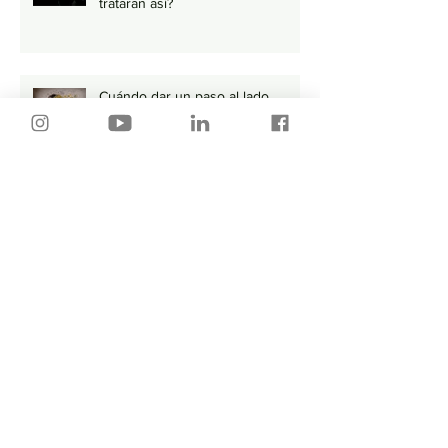
trataran así?
Cuándo dar un paso al lado
Tu Trabajo y tu Pareja Tienen Más
en Común de lo que Piensas
Por donde empiezo…🤔