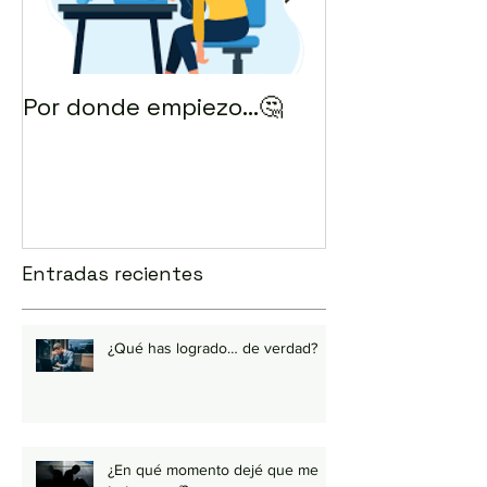
Por donde empiezo…🤔
¿Cómo enviar 
correo? 💻
Entradas recientes
¿Qué has logrado… de verdad?
¿En qué momento dejé que me