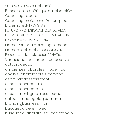
2018
2019
2020
Actualización
Buscar empleo
Búsqueda laboral
CV
Coaching Laboral
Coaching profesional
Desempleo
Diciembre
ENTREVISTAS
FUTURO PROFESIONAL
HOJA DE VIDA
HOJA DE VIDA; cv
HOJAS DE VIDA
HV
Hv
Linkedin
MARCA PERSONAL
Marca Personal
Marketing Personal
Mercado laboral
NETWORKING
PNL
Procesos de selección
RRHH
Tips
Vacaciones
actitud
actitud positiva
actuar
adecco
ambientes laborales modernos
análisis laboral
análisis personal
asertividad
assessment
assessment centre
assessment exitoso
assessment grupal
asssesment
autoestima
blog
blog semanal
branding
business man
busqueda de empleo
busqueda laboral
busqueda trabajo