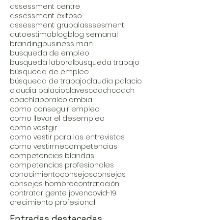
assessment centre
assessment exitoso
assessment grupal
asssesment
autoestima
blog
blog semanal
branding
business man
busqueda de empleo
busqueda laboral
busqueda trabajo
búsqueda de empleo
búsqueda de trabajo
claudia palacio
claudia palacio
claves
coach
coach
coachlaboral
colombia
como conseguir empleo
como llevar el desempleo
como vestgir
como vestir para las entrevistas
como vestirme
competencias
competencias blandas
competencias profesionales
conocimiento
consejos
consejos
consejos hombre
contratación
contratar gente joven
covid-19
crecimiento profesional
Entradas destacadas