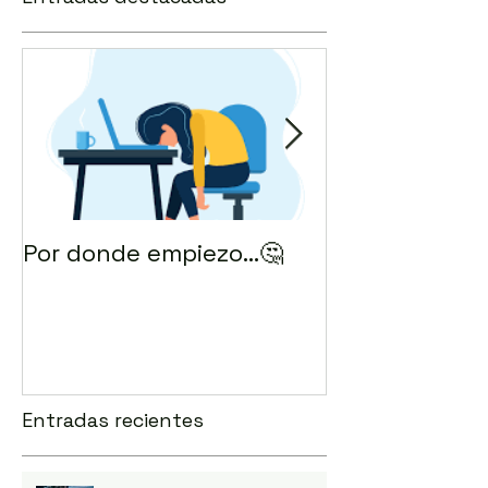
Por donde empiezo…🤔
¿Cómo enviar 
correo? 💻
Entradas recientes