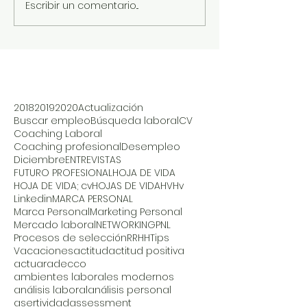
Escribir un comentario...
2018
2019
2020
Actualización
Buscar empleo
Búsqueda laboral
CV
Coaching Laboral
Coaching profesional
Desempleo
Diciembre
ENTREVISTAS
FUTURO PROFESIONAL
HOJA DE VIDA
HOJA DE VIDA; cv
HOJAS DE VIDA
HV
Hv
Linkedin
MARCA PERSONAL
Marca Personal
Marketing Personal
Mercado laboral
NETWORKING
PNL
Procesos de selección
RRHH
Tips
Vacaciones
actitud
actitud positiva
actuar
adecco
ambientes laborales modernos
análisis laboral
análisis personal
asertividad
assessment