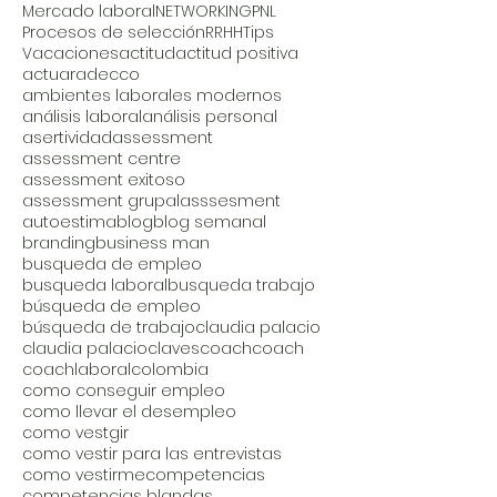
Mercado laboral
NETWORKING
PNL
Procesos de selección
RRHH
Tips
Vacaciones
actitud
actitud positiva
actuar
adecco
ambientes laborales modernos
análisis laboral
análisis personal
asertividad
assessment
assessment centre
assessment exitoso
assessment grupal
asssesment
autoestima
blog
blog semanal
branding
business man
busqueda de empleo
busqueda laboral
busqueda trabajo
búsqueda de empleo
búsqueda de trabajo
claudia palacio
claudia palacio
claves
coach
coach
coachlaboral
colombia
como conseguir empleo
como llevar el desempleo
como vestgir
como vestir para las entrevistas
como vestirme
competencias
competencias blandas