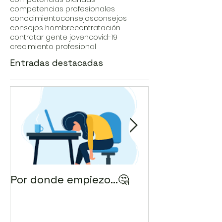
competencias profesionales
conocimiento
consejos
consejos
consejos hombre
contratación
contratar gente joven
covid-19
crecimiento profesional
Entradas destacadas
Por donde empiezo…🤔
¿Cómo enviar 
correo? 💻