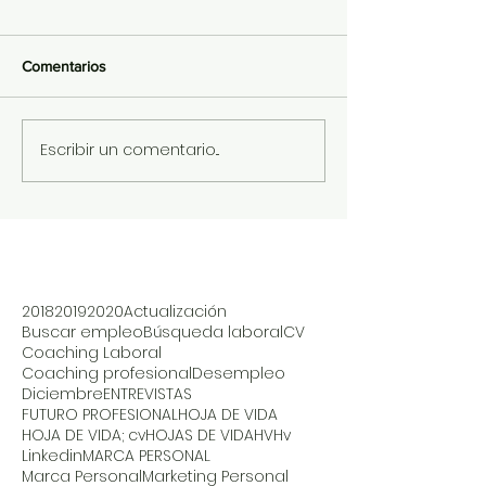
Comentarios
Escribir un comentario...
2018
2019
2020
Actualización
Buscar empleo
Búsqueda laboral
CV
Coaching Laboral
Coaching profesional
Desempleo
Diciembre
ENTREVISTAS
FUTURO PROFESIONAL
HOJA DE VIDA
HOJA DE VIDA; cv
HOJAS DE VIDA
HV
Hv
Linkedin
MARCA PERSONAL
Marca Personal
Marketing Personal