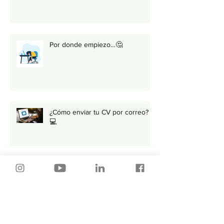
Por donde empiezo…🤔
¿Cómo enviar tu CV por correo?
💻
Primera llamada Telefónica ¿Es
importante o NO? 🤔
🚨 Lo que DEBES evitar al