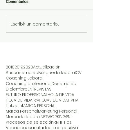
Comentarios
Escribir un comentario...
2018
2019
2020
Actualización
Buscar empleo
Búsqueda laboral
CV
Coaching Laboral
Coaching profesional
Desempleo
Diciembre
ENTREVISTAS
FUTURO PROFESIONAL
HOJA DE VIDA
HOJA DE VIDA; cv
HOJAS DE VIDA
HV
Hv
Linkedin
MARCA PERSONAL
Marca Personal
Marketing Personal
Mercado laboral
NETWORKING
PNL
Procesos de selección
RRHH
Tips
Vacaciones
actitud
actitud positiva