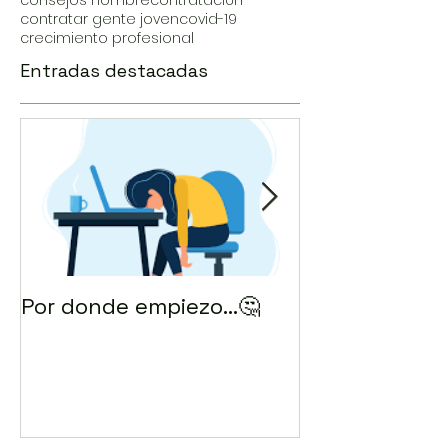
consejos hombre
contratación
contratar gente joven
covid-19
crecimiento profesional
Entradas destacadas
Por donde empiezo…🤔
¿Cómo enviar 
correo? 💻