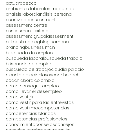
actuar
adecco
ambientes laborales modernos
análisis laboral
análisis personal
asertividad
assessment
assessment centre
assessment exitoso
assessment grupal
asssesment
autoestima
blog
blog semanal
branding
business man
busqueda de empleo
busqueda laboral
busqueda trabajo
búsqueda de empleo
búsqueda de trabajo
claudia palacio
claudia palacio
claves
coach
coach
coachlaboral
colombia
como conseguir empleo
como llevar el desempleo
como vestgir
como vestir para las entrevistas
como vestirme
competencias
competencias blandas
competencias profesionales
conocimiento
consejos
consejos