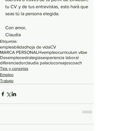
tu CV y de tus entrevistas, esto hará que 
seas tú la persona elegida. 
Con amor, 
Claudia
Etiquetas:
empleabilidad
hoja de vida
CV
MARCA PERSONAL
Hv
empleo
curriculum vitae
Desempleo
estrategias
experiencia laboral
diferenciador
claudia palacio
consejos
coach
Tips y consejos
Empleo
Trabajo