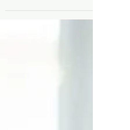
🗣 Actitudes que te hacen MENOS
atractiv@ en el mercado laboral 💼
¿Atractiv@? Así es, al igual que en la vida cotidiana,
cuando te gusta alguien y crees que posee todo
eso que tu andabas buscando, pero...