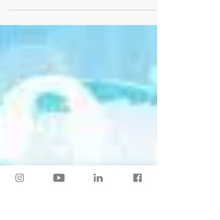
🗣 Razones por las que NO te contratan
❌
👉 Cuando iniciamos la búsqueda laboral lo
hacemos con cierta intriga y emoción que nos hace
ver en un principio entusiasmados por...