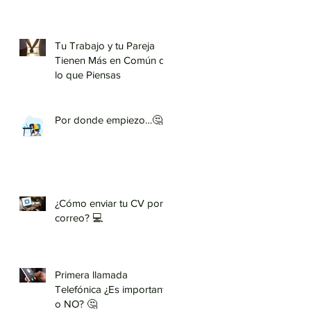
Tu Trabajo y tu Pareja
Tienen Más en Común de
lo que Piensas
Por donde empiezo…🤔
¿Cómo enviar tu CV por
correo? 💻
Primera llamada
Telefónica ¿Es importante
o NO? 🤔