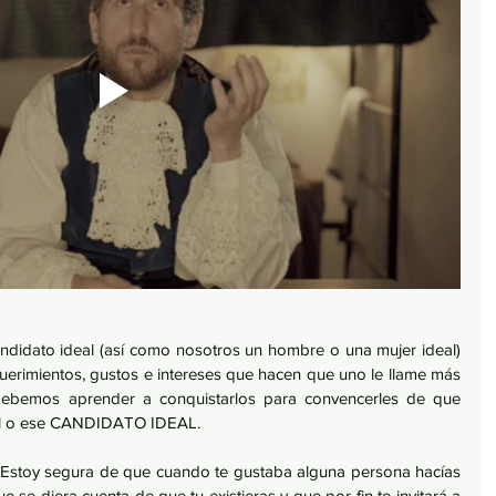
andidato ideal (así como nosotros un hombre o una mujer ideal) 
equerimientos, gustos e intereses que hacen que uno le llame más 
debemos aprender a conquistarlos para convencerles de que 
al o ese CANDIDATO IDEAL.
Estoy segura de que cuando te gustaba alguna persona hacías 
e se diera cuenta de que tu existieras y que por fin te invitará a 