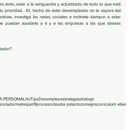
 atrás, estar a la vanguardia y actualizado de todo lo que está 
tu prioridad… EL hecho de estar desempleado no te separa del 
ticias, investiga las redes sociales e inclínate siempre a estar 
e puedan ayudarte a ti y a las empresas a las que deseas 
utador?
A PERSONAL
Hv
Tips
Desempleo
estrategias
trabajo
renciador
metas
perfil
proceso
claudia palacio
consejos
curriculum vitae