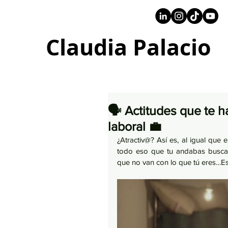
+57 316 4734961
Claudia Palacio
🗣 Actitudes que te 
laboral 💼
¿Atractiv@? Así es, al igual que 
todo eso que tu andabas buscand
que no van con lo que tú eres…Es