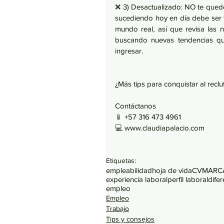
❌ 
3) Desactualizado: NO te quedes
sucediendo hoy en día debe ser 
mundo real, así que revisa las no
buscando nuevas tendencias qu
ingresar.
¿Más tips para conquistar al recl
Contáctanos
📱 
+57 316 473 4961
💻 
www.claudiapalacio.com
Etiquetas:
empleabilidad
hoja de vida
CV
MARC
experiencia laboral
perfil laboral
dife
empleo
Empleo
Trabajo
Tips y consejos