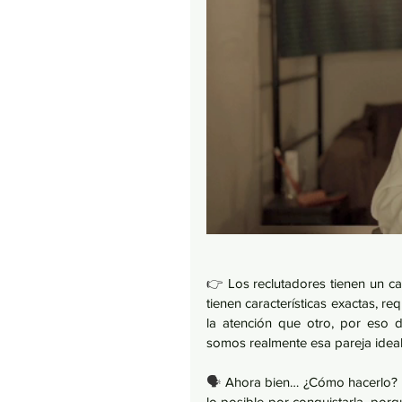
👉 
Los reclutadores tienen un c
tienen características exactas, r
la atención que otro, por eso 
somos realmente esa pareja ide
🗣 
Ahora bien… ¿Cómo hacerlo? 
lo posible por conquistarla, porqu