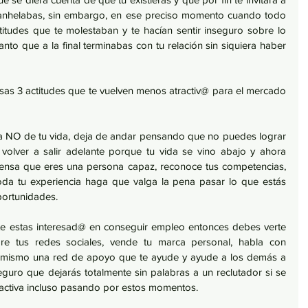
to anhelabas, sin embargo, en ese preciso momento cuando todo 
itudes que te molestaban y te hacían sentir inseguro sobre lo 
nto que a la final terminabas con tu relación sin siquiera haber 
esas 3 actitudes que te vuelven menos atractiv@ para el mercado 
ra NO de tu vida, deja de andar pensando que no puedes lograr 
volver a salir adelante porque tu vida se vino abajo y ahora 
Piensa que eres una persona capaz, reconoce tus competencias, 
toda tu experiencia haga que valga la pena pasar lo que estás 
ortunidades. 
ente estas interesad@ en conseguir empleo entonces debes verte 
e tus redes sociales, vende tu marca personal, habla con 
ú mismo una red de apoyo que te ayude y ayude a los demás a 
seguro que dejarás totalmente sin palabras a un reclutador si se 
oactiva incluso pasando por estos momentos.