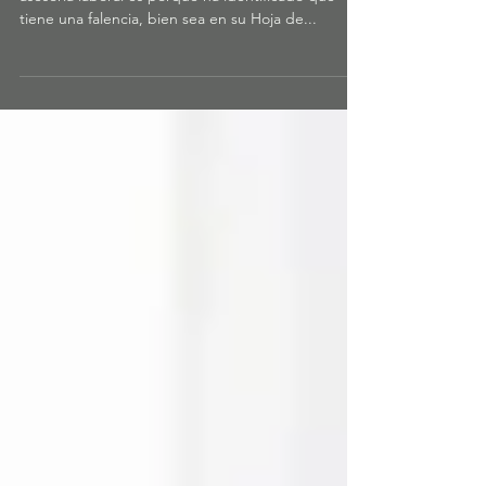
Elige muy bien tu coach laboral.
Cuando una persona decide hacer un proceso de
asesoría laboral es porque ha identificado que
tiene una falencia, bien sea en su Hoja de...