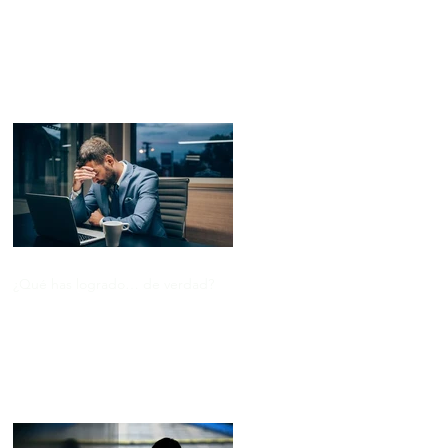
Entradas recientes
¿Qué has logrado… de verdad?