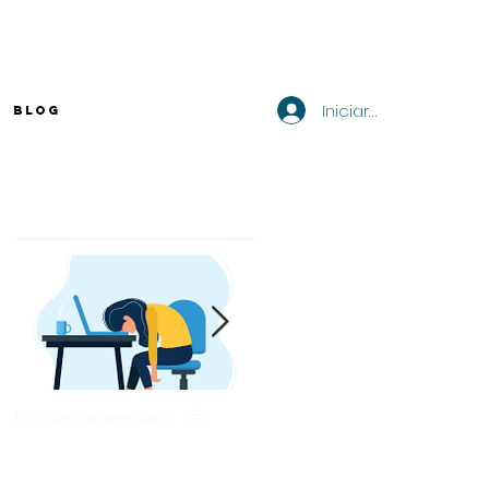
Iniciar sesión
BLOG
Entradas destacadas
Por donde empiezo…🤔
¿Cómo enviar tu CV por
correo? 💻