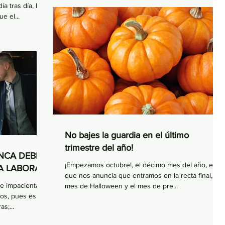
a tras día, hoy
e el...
No bajes la guardia en el último
trimestre del año!
NCA DEBES
¡Empezamos octubre!, el décimo mes del año, el
A LABORAL
que nos anuncia que entramos en la recta final, el
ue impacienta a
mes de Halloween y el mes de pre...
s, pues es el
s;...