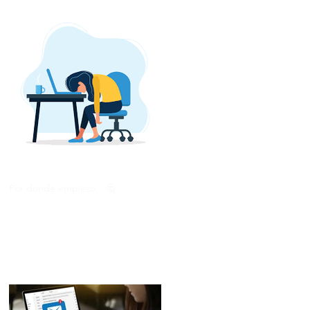
Por donde empiezo…🤔