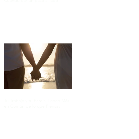
Cuándo dar un paso al lado
Tu Trabajo y tu Pareja Tienen Más
en Común de lo que Piensas