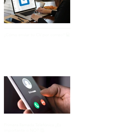
¿Cómo enviar tu CV por correo? 💻
Primera llamada Telefónica ¿Es
importante o NO? 🤔