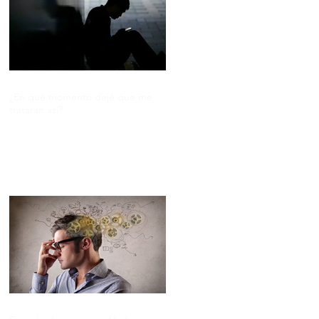
¿En qué momento dejé que me
trataran así?