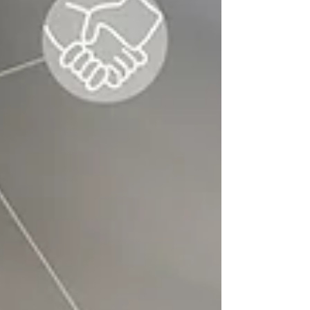
Independientemente de que trabajes para ti
mismo, tengas una empresa o trabajes para
alguien, debes preguntarte: “¿cómo quiero que
me...